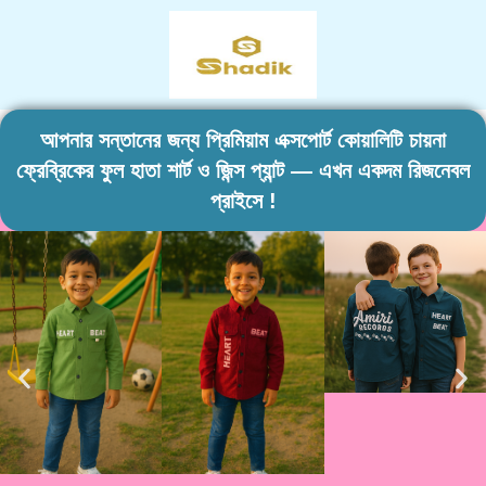
আপনার সন্তানের জন্য প্রিমিয়াম এক্সপোর্ট কোয়ালিটি চায়না
ফ্রেব্রিকের ফুল হাতা শার্ট ও জিন্স প্যান্ট — এখন একদম রিজনেবল
প্রাইসে !