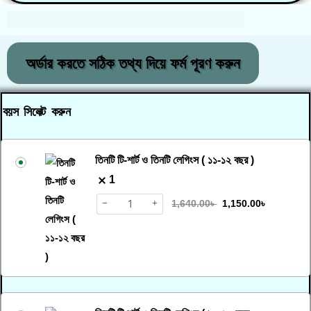
অর্ডার করতে সঠিক তথ্য দিয়ে ফর্ম পূরণ করুন
বয়স সিলেক্ট করুন
তিনটি টি-শার্ট ও তিনটি লেগিংস ( ১১-১২ বছর )
1
−
+
1,640.00
৳
1,150.00
৳