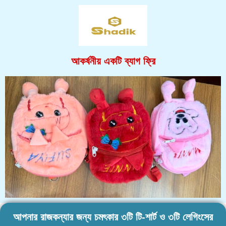
আকর্ষনীয় একটি ব্যাগ ফ্রি
আপনার রাজকন্যার জন্য চমৎকার ৩টি টি-শার্ট ও ৩টি লেগিংসের