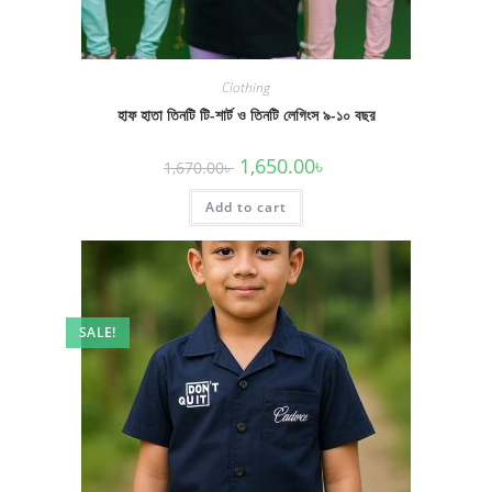
Clothing
হাফ হাতা তিনটি টি-শার্ট ও তিনটি লেগিংস ৯-১০ বছর
Original
Current
1,650.00
৳
1,670.00
৳
price
price
was:
is:
Add to cart
1,670.00৳ .
1,650.00৳ .
SALE!