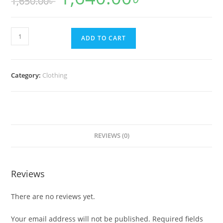
1,650.00
৳
was:
is:
1,650.00৳ .
1,640.00৳ .
তিনটি
ADD TO CART
টি-
শার্ট
ও
Category:
Clothing
তিনটি
লেগিংস
(
১
-
REVIEWS (0)
২
বছর
)
Reviews
quantity
There are no reviews yet.
Your email address will not be published.
Required fields