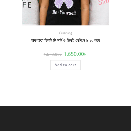
Clothing
হাফ হাতা তিনটি টি-শার্ট ও তিনটি লেগিংস ৯-১০ বছর
Original
Current
1,650.00
৳
1,670.00
৳
price
price
was:
is:
Add to cart
1,670.00৳ .
1,650.00৳ .