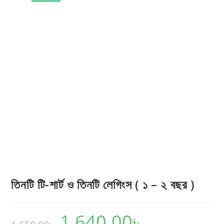
তিনটি টি-শার্ট ও তিনটি লেগিংস ( ১ – ২ বছর )
1,640.00
৳
Original
Current
price
price