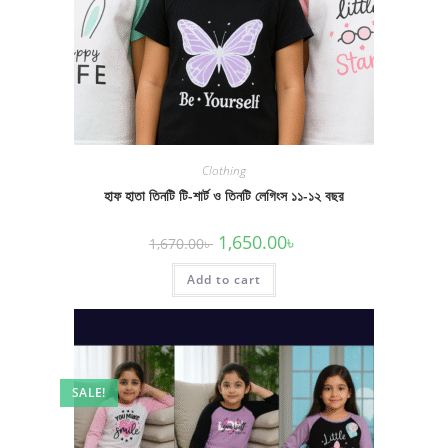
Clothing
হাফ হাতা তিনটি টি-শার্ট ও তিনটি লেগিংস ১১-১২ বছর
Original
Current
1,650.00
৳
1,670.00
৳
price
price
was:
is:
Add to cart
1,670.00৳ .
1,650.00৳ .
SALE!