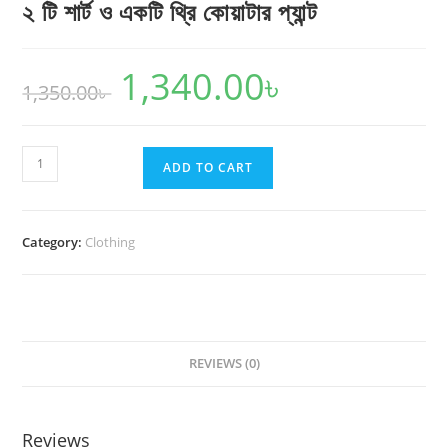
২ টি শার্ট ও একটি থ্রি কোয়াটার প্যান্ট
1,340.00
৳
Original
Current
1,350.00
৳
price
price
was:
is:
1,350.00৳ .
1,340.00৳ .
২
ADD TO CART
টি
শার্ট
ও
Category:
Clothing
একটি
থ্রি
কোয়াটার
প্যান্ট
quantity
REVIEWS (0)
Reviews