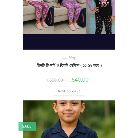
Clothing
তিনটি টি-শার্ট ও তিনটি লেগিংস ( ১১-১২ বছর )
Original
Current
1,640.00
৳
1,650.00
৳
price
price
was:
is:
Add to cart
1,650.00৳ .
1,640.00৳ .
SALE!